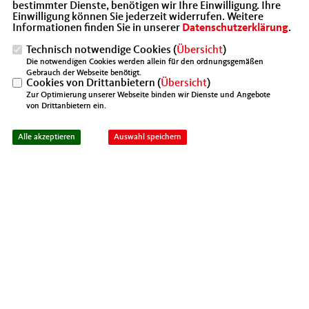
musikaöischer Unterstützung des
bestimmter Dienste, benötigen wir Ihre Einwilligung. Ihre
Einwilligung können Sie jederzeit widerrufen. Weitere
Lichtenrader Orchesters unter der Leitung
Informationen finden Sie in unserer
Datenschutzerklärung
.
von Andreas Harmjanz auf das neue Jahr ein.
Technisch notwendige Cookies (
Übersicht
)
Die notwendigen Cookies werden allein für den ordnungsgemäßen
Gebrauch der Webseite benötigt.
Cookies von Drittanbietern (
Übersicht
)
Zur Optimierung unserer Webseite binden wir Dienste und Angebote
von Drittanbietern ein.
Alle akzeptieren
Auswahl speichern
25.02.2014, 18:36 Uhr