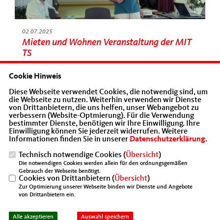
02.07.2025
Mieten und Wohnen Veranstaltung der MIT
TS
Cookie Hinweis
Diese Webseite verwendet Cookies, die notwendig sind, um
die Webseite zu nutzen. Weiterhin verwenden wir Dienste
von Drittanbietern, die uns helfen, unser Webangebot zu
verbessern (Website-Optmierung). Für die Verwendung
bestimmter Dienste, benötigen wir Ihre Einwilligung. Ihre
Einwilligung können Sie jederzeit widerrufen. Weitere
Informationen finden Sie in unserer
Datenschutzerklärung
.
Technisch notwendige Cookies (
Übersicht
)
Die notwendigen Cookies werden allein für den ordnungsgemäßen
Gebrauch der Webseite benötigt.
Cookies von Drittanbietern (
Übersicht
)
Zur Optimierung unserer Webseite binden wir Dienste und Angebote
10.06.2025
von Drittanbietern ein.
Diskussion über die Industriepolitik in Berlin
und Brandenburg
Alle akzeptieren
Auswahl speichern