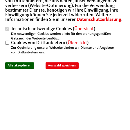
von Drittanbietern, die uns helfen, unser Webangebot zu
verbessern (Website-Optmierung). Für die Verwendung
bestimmter Dienste, benötigen wir Ihre Einwilligung. Ihre
Einwilligung können Sie jederzeit widerrufen. Weitere
Informationen finden Sie in unserer
Datenschutzerklärung
.
Technisch notwendige Cookies (
Übersicht
)
Die notwendigen Cookies werden allein für den ordnungsgemäßen
Gebrauch der Webseite benötigt.
Cookies von Drittanbietern (
Übersicht
)
Zur Optimierung unserer Webseite binden wir Dienste und Angebote
von Drittanbietern ein.
Alle akzeptieren
Auswahl speichern
Die Kreisvereinigung Tempelhof - Schöneberg hat auf
ihrer diesjährig angestandenen Jahreshauptversammlung
einen neunen Vorstand gewählt. Zu den überwiegend
schon in der letzten Wahlperiode im Vorstand vertreten
gewesenen Mitglieder des Vorstands sind neue
Mitglieder gestoßen. So sind die langjährigen MIT
Mitglieder Helmut Kaddaz, André Laurman-Urbanski und
Malte Priesmeyer jetzt mit in den Vorstand gewählt
worden. Auf der am gleichen Tag stattgefundenen ersten
Vorstandssitzung des neuen Vorstands ist der bisherige,